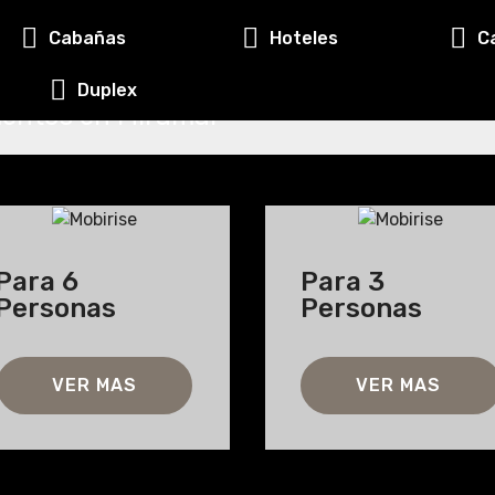
n Zona 4º
Cabañas
Hoteles
s.
Duplex
mentos en Miramar
Para 6
Para 3
Personas
Personas
VER MAS
VER MAS