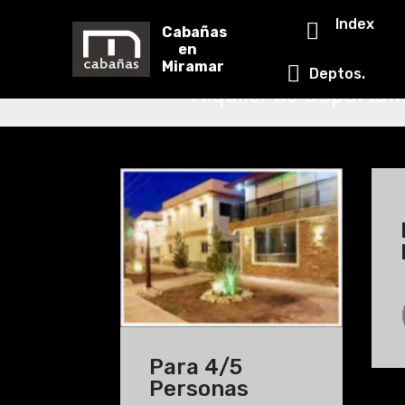
Deptos. e
Index
Cabañas
en
Miramar
Depto
Alquiler de Departa
Para 4/5
Personas